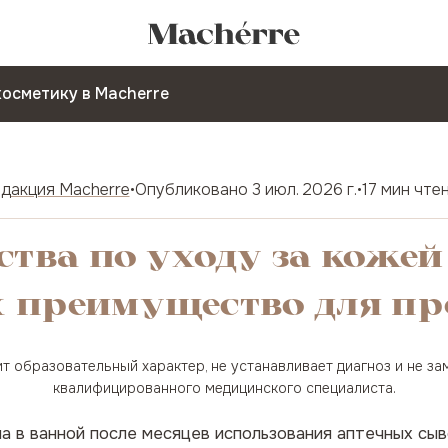
косметику в Macherre
дакция Macherre
•
Опубликовано
3 июл. 2026 г.
•
17 мин чте
дства по уходу за коже
их преимущество для п
т образовательный характер, не устанавливает диагноз и не з
квалифицированного медицинского специалиста.
ла в ванной после месяцев использования аптечных сы