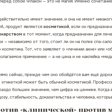
перед собой. Флакон — это не магия. Именно сочетани
действительно имеет значение, и она не имеет никаког
A, продукт является
косметикой
, если он предназнач
екарством
в тот момент, когда предназначен для
лече
жи
— независимо от того, стоит ли он на полке спа-сало
 косметика. Тот, что заявляет о «лечении акне» или «
олагаемое применение — а не цена и не наклейка «мед
рямо сейчас, прежде чем оно обойдётся вам ещё доро
ой этикеткой может быть обычной косметикой. Професс
раздо большее значение, чем цифра на ценнике. Когда 
озу, стабильность, доказательства и человека, который
отив «клинической» против м