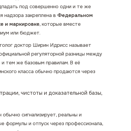
дпадать под совершенно одни и те же
ия надзора закреплена в
Федеральном
ке и маркировке
, которые вместе
миум или бюджет.
атолог
доктор Ширин Идрисс
называет
т официальной регуляторной разницы между
 и тем же базовым правилам. В её
инского класса обычно продаются через
трации, чистоты и доказательной базы,
н обычно сигнализирует
, реальны и
ые формулы и отпуск через профессионала,