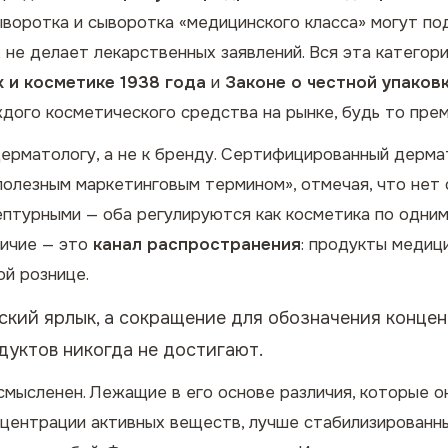
ыворотка и сыворотка «медицинского класса» могут по
х не делает лекарственных заявлений. Вся эта категор
 и косметике 1938 года
и
Законе о честной упаков
дого косметического средства на рынке, будь то пре
ерматологу, а не к бренду. Сертифицированный дерм
сполезным маркетинговым термином», отмечая, что не
птурными — оба регулируются как косметика по одним
личие — это
канал распространения
: продукты медиц
ой рознице.
кий ярлык, а сокращение для обозначения концен
дуктов никогда не достигают.
смысленен.
Лежащие в его основе различия, которые о
нцентрации активных веществ, лучше стабилизированн