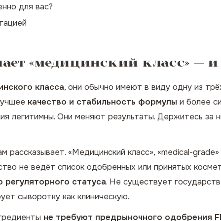
енно для вас?
ьтацией
чает «медицинский класс» — и
инского класса
, они обычно имеют в виду одну из тр
 лучшее
качество и стабильность формулы
и более с
ия легитимны. Они меняют результаты. Держитесь за н
ам рассказывает. «Медицинский класс», «medical-grade
тство не ведёт список одобренных или принятых космети
 регуляторного статуса
. Не существует государст
рует сыворотку как клиническую.
нгредиенты
не требуют предрыночного одобрения 