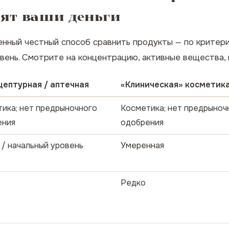
дят ваши деньги
венный честный способ сравнить продукты — по критер
вень. Смотрите на концентрацию, активные вещества,
цептурная / аптечная
«Клиническая» косметик
ика; нет предрыночного
Косметика; нет предрыноч
ения
одобрения
 / начальный уровень
Умеренная
Редко