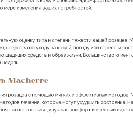
и и поддерживать кожу в спокойном, комфортном состоя
о мере изменения ваших потребностей.
ельную оценку типа и степени тяжести вашей розацеа. М
, средства по уходу за кожей, погоду или стресс, и сос
ию щадящих средств и образ жизни. Большинство клиент
 недель.
ть Macherre
ия розацеа с помощью мягких и эффективных методов. М
х методов лечения, которые могут ухудшить состояние. 
срочной перспективе, улучшая комфорт и внешний вид ко