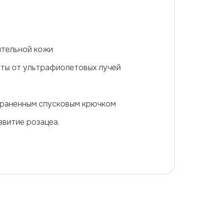
ительной кожи
иты от ультрафиолетовых лучей
траненным спусковым крючком
звитие розацеа.