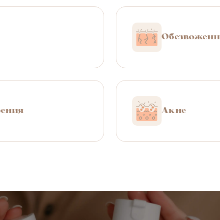
вам разработать долгосрочную стратегию, чтоб
Обезвоженн
рения
Акне