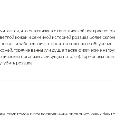
считается, что она связана с генетической предраспол
ветлой кожей и семейной историей розацеа более склон
пышки заболевания, относятся солнечное облучение, жа
кожей, горячие ванны или душ, а также физические нагру
опические организмы, живущие на коже). Гормональные и
угубить розацеа.
ение симптомов и предотвращение провоцирующих факт