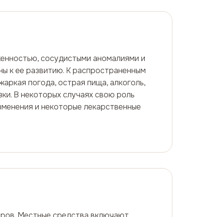
оженностью, сосудистыми аномалиями и
ны к ее развитию. К распространенным
ркая погода, острая пища, алкоголь,
зки. В некоторых случаях свою роль
зменения и некоторые лекарственные
оров. Местные средства включают