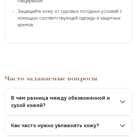
глицерином
•
Защищайте кожу от суровых погодных условий с
помощью соответствующей одежды и защитных
кремов
Часто задаваемые вопросы
В чем разница между обезвоженной и
сухой кожей?
Обезвоженная кожа испытывает недостаток воды и
может поражать любой тип кожи, даже жирный. Она
часто ощущается как стянутая и может выглядеть
Как часто нужно увлажнять кожу?
тусклой. Сухая кожа испытывает недостаток кожного
Большинству людей полезно увлажнять кожу дважды